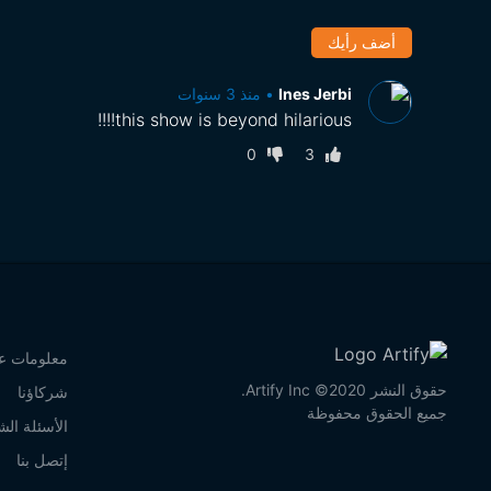
أضف رأيك
Ines Jerbi
•
منذ 3 سنوات
this show is beyond hilarious!!!!
0
3
معلومات عن
حقوق النشر 2020© Artify Inc.
شركاؤنا
جميع الحقوق محفوظة
الأسئلة الش
إتصل بنا