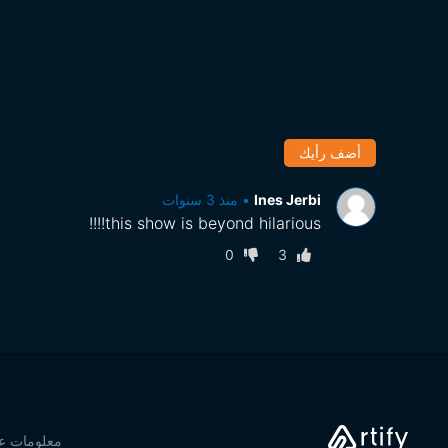
أضف رأيك
Ines Jerbi
•
منذ 3 سنوات
this show is beyond hilarious!!!!
0
3
معلومات عن