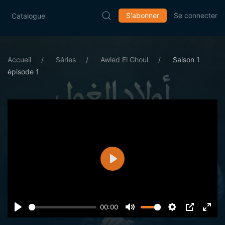
S'abonner
Se connecter
Catalogue
Accueil
Séries
Awled El Ghoul
Saison 1
épisode 1
Lecture
00:00