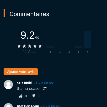
Commentaires
9.2
/10
12
Votes
Ajouter votre avis
aziz khlifi
•
il y a un an
thama season 2?
0
0
Atef BenAoun
•
il y a un an