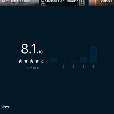
Atef Ben Hassine
Mariem Ben Chaâbane
Sofien 
8.1
/10
24
Votes
saison