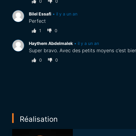
0
0
Bilel Essafi
•
il y a un an
Perfect
1
0
Haythem Abdelmalek
•
il y a un an
Super bravo. Avec des petits moyens c’est bien 
0
0
Réalisation