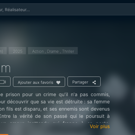
n)
2025
Action , Drame , Thriller
im
Partager
Ajouter aux favoris
e prison pour un crime qu'il n'a pas commis,
r découvrir que sa vie est détruite : sa femme
son fils est disparu, et ses ennemis sont devenus
Entre la vérité de son passé qui le poursuit à
un amour inattendu qui frappe à sa porte,
Voir plus
ouve déchiré entre la vengeance et un nouveau