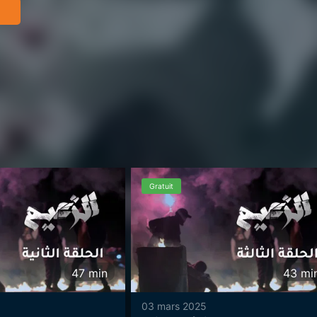
Gratuit
47
min
43
mi
03 mars 2025