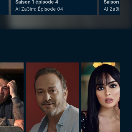
Saison 1 épisode 4
Saison 1 ép
Al Za3im: Épisode 04
Al Za3im: É