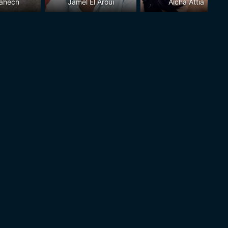
Dahech
Jamel El Aroui
Aicha Attia