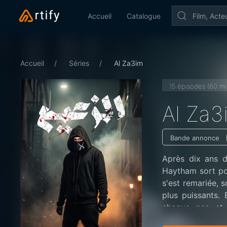
Accueil
Catalogue
Accueil
Séries
Al Za3im
15 épisodes (60 mi
Al Za3
Bande annonce
Après dix ans d
Haytham sort pou
s'est remariée, 
plus puissants. 
chaque pas et 
Haytham se retr