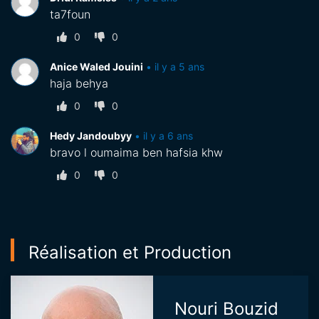
ta7foun
0
0
Anice Waled Jouini
•
il y a 5 ans
haja behya
0
0
Hedy Jandoubyy
•
il y a 6 ans
bravo l oumaima ben hafsia khw
0
0
Réalisation et Production
Nouri Bouzid