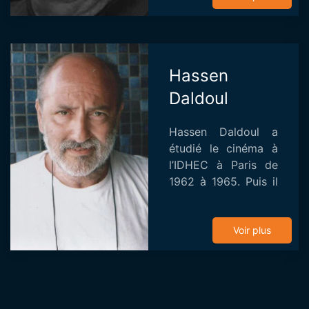
Riche de sa longue
expérience à la
SATPE...
Hassen
Daldoul
Hassen Daldoul a
étudié le cinéma à
l’IDHEC à Paris de
1962 à 1965. Puis il
travaille comme
stagiaire à l’ORTF,
avant de retourner
Voir plus
en Tunisie où il
occupe diverses
foncti...