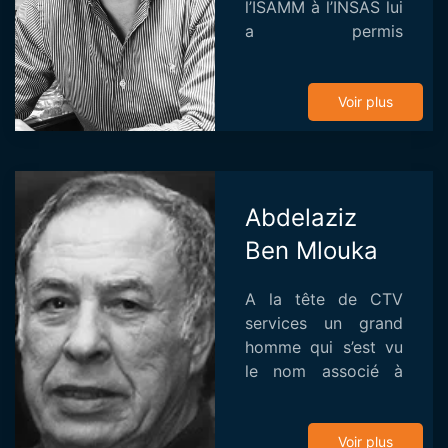
l’ISAMM à l’INSAS lui
a permis
d’approfondir ses
études, d’acquérir
plus de
Voir plus
connaissances que
ce soit sur le plan
théorique que sur le
...
Abdelaziz
Ben Mlouka
A la tête de CTV
services un grand
homme qui s’est vu
le nom associé à
des chefs-d’œuvre
du cinéma tunisien
et international.
Voir plus