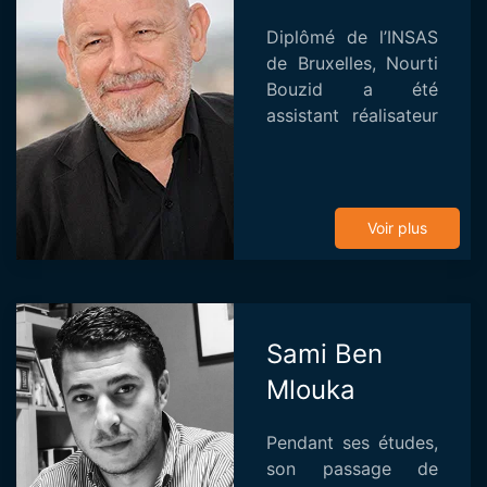
Diplômé de l’INSAS
de Bruxelles, Nourti
Bouzid a été
assistant réalisateur
sur plusieurs films
tunisiens et
étrangers,
scénariste-
Voir plus
dialoguiste sur des
films tunisiens. Sa ...
Sami Ben
Mlouka
Pendant ses études,
son passage de