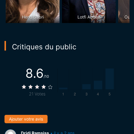
Hend Sabri
Lotfi Abdelli
Ouma
Critiques du public
8.6
/10
21
Votes
Ajouter votre avis
Dridi Ramsiss
•
il y a 2 ans