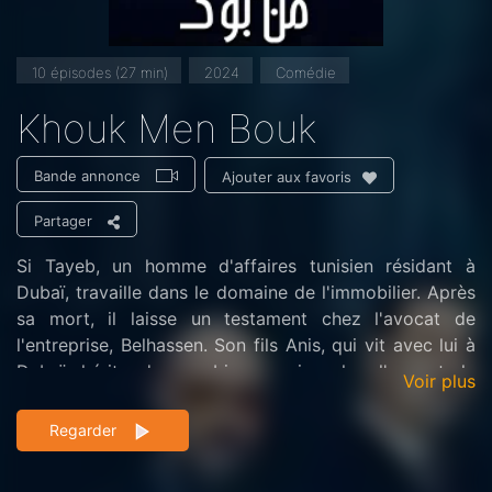
10 épisodes (27 min)
2024
Comédie
Khouk Men Bouk
Bande annonce
Ajouter aux favoris
Partager
Si Tayeb, un homme d'affaires tunisien résidant à
Dubaï, travaille dans le domaine de l'immobilier. Après
sa mort, il laisse un testament chez l'avocat de
l'entreprise, Belhassen. Son fils Anis, qui vit avec lui à
Dubaï, hérite de ses biens, mais selon l'avocat, le
Voir plus
testament mentionne également un autre fils nommé
Anes, issu d'un second mariage et résidant en Tunisie.
Regarder
La série "Khouk Men Bouk" commence avec l'arrivée
d'Anes à Dubaï, à la demande d'Amira, une assistante