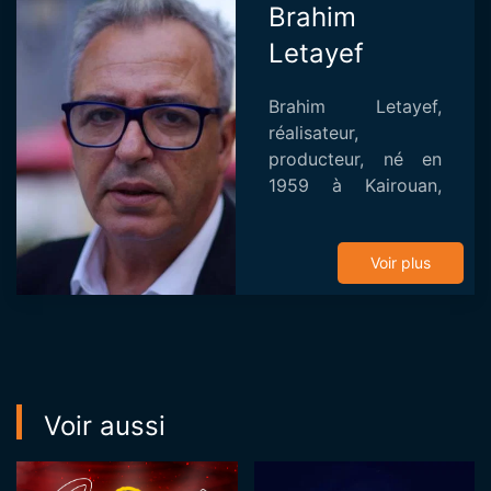
Brahim
Letayef
Brahim Letayef,
réalisateur,
producteur, né en
1959 à Kairouan,
après des études en
sciences de la
communication à
Voir plus
Paris 1, il s’oriente
vers le cinéma. Il
commence sa ca...
Voir aussi