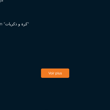
ja
l'idée du film n'est pas claire à l'encontre du film "كرة و ذكريات"
Voir plus