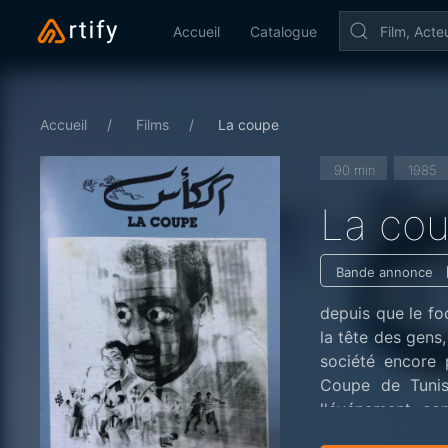
Accueil
Catalogue
Accueil
Films
La coupe
90 min
1985
La co
Bande annonce
depuis que le fo
la tête des gens
société encore p
Coupe de Tunis
l'événement co
demain, c'est la 