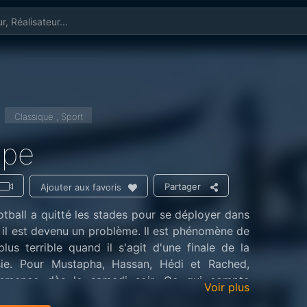
Classique , Sport
upe
Partager
Ajouter aux favoris
otball a quitté les stades pour se déployer dans
, il est devenu un problème. Il est phénomène de
lus terrible quand il s'agit d'une finale de la
ie. Pour Mustapha, Hassan, Hédi et Rached,
mmence dès le samedi soir. Ce qui compte
Voir plus
victoire de l'équipe favorite. Dimanche, la ville