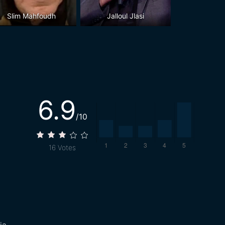
Slim Mahfoudh
Jalloul Jlasi
6.9
/10
16
Votes