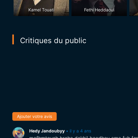
Kamel Touati
Fethi Heddaoui
Critiques du public
Ajouter votre avis
Hedy Jandoubyy
•
il y a 4 ans