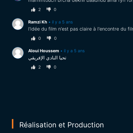
mafhmtouch brcha dekhil baadhou ama fyh for
2
0
Ramzi Kh
•
il y a 5 ans
0
0
Aloui Houssem
•
il y a 5 ans
تحيا النادي الإفريقي
2
0
Réalisation et Production