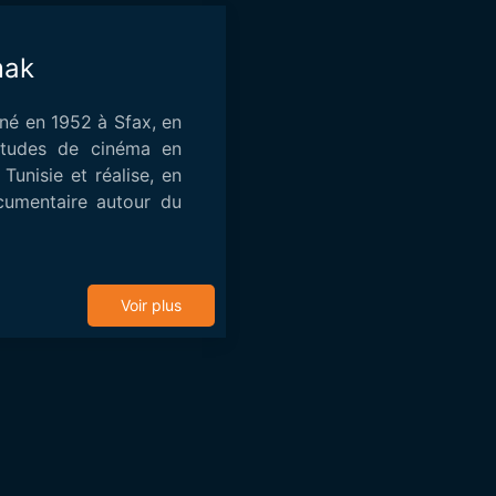
mak
é en 1952 à Sfax, en
études de cinéma en
 Tunisie et réalise, en
cumentaire autour du
Voir plus