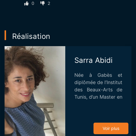
0
2
Réalisation
Sarra Abidi
Née à Gabès et
diplômée de l’Institut
des Beaux-Arts de
Tunis, d’un Master en
documentaire
obtenu à Montréal
et de l’Institut
français de
Voir plus
coopération dirigé