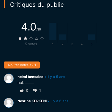
Critiques du public
4.0
/10
5
Votes
Ajouter votre avis
helmi bensaied
•
il y a 5 ans
nul. .........
0
1
Nesrine KERKENI
•
il y a 6 ans
..........