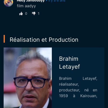
Hedy Jandoubyy
•
il y a 6 ans
film aadyy
0
1
Réalisation et Production
Brahim
Letayef
Brahim Letayef,
réalisateur,
producteur, né en
1959 à Kairouan,
après des études en
sciences de la