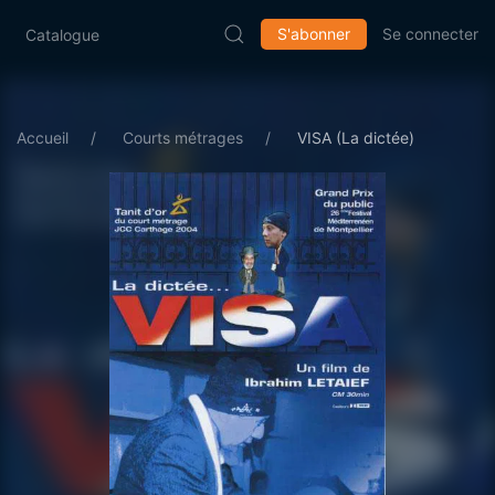
S'abonner
Se connecter
Catalogue
Accueil
Courts métrages
VISA (La dictée)