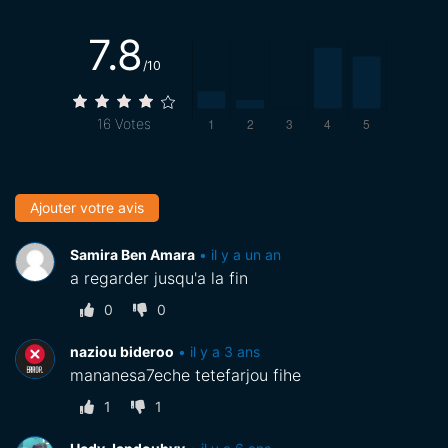
7.8
/10
16
Votes
Ajouter votre avis
Samira Ben Amara
•
il y a un an
a regarder jusqu'a la fin
0
0
naziou bideroo
•
il y a 3 ans
mananesa7eche tetefarjou fihe
1
1