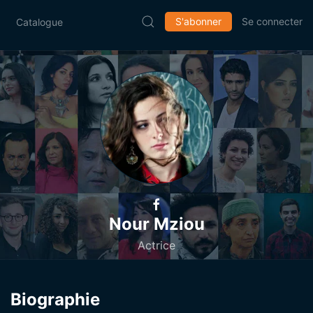
S'abonner
Se connecter
Catalogue
Nour Mziou
Actrice
Biographie