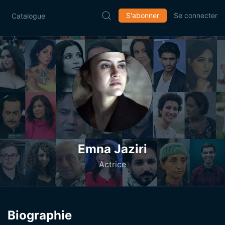
S'abonner
Se connecter
Catalogue
Emna Jaziri
Actrice
Biographie