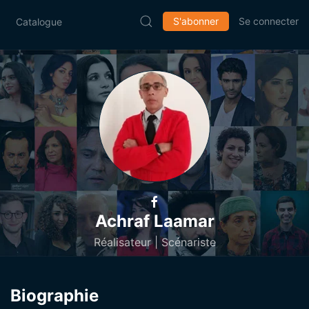
S'abonner
Se connecter
Catalogue
Achraf Laamar
Réalisateur | Scénariste
Biographie