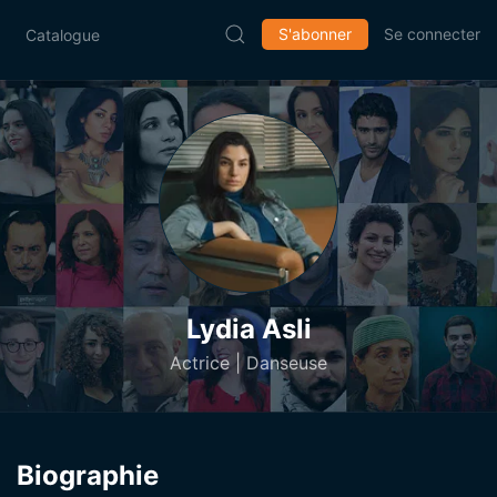
S'abonner
Se connecter
Catalogue
Lydia Asli
Actrice | Danseuse
Biographie