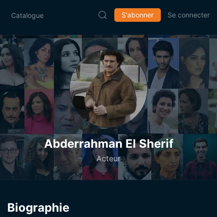
S'abonner
Se connecter
Catalogue
Abderrahman El Sherif
Acteur
Biographie