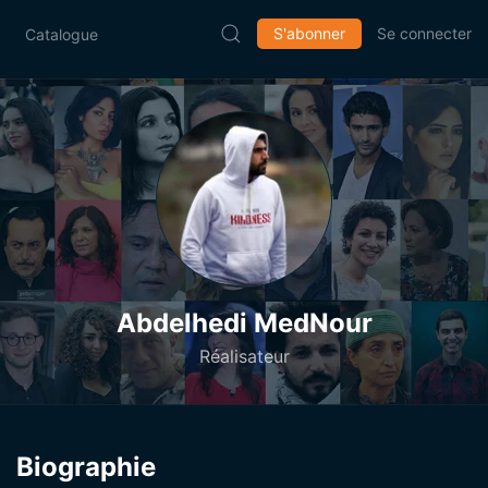
S'abonner
Se connecter
Catalogue
Abdelhedi MedNour
Réalisateur
Biographie