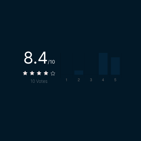
8.4
/10
10
Votes