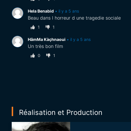
Hela Benabid
•
il y a 5 ans
Beau dans l horreur d une tragedie sociale
1
1
HâmMa Kàçhnaoui
•
il y a 5 ans
Un très bon film
0
1
Réalisation et Production