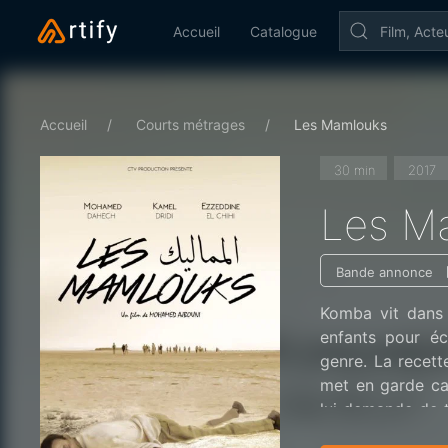
Accueil
Catalogue
Accueil
Courts métrages
Les Mamlouks
30 min
2017
Les M
Bande annonce
Komba vit dans 
enfants pour éc
genre. La recet
met en garde car
lui demande de 
va à la recherche