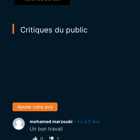
Critiques du public
Ajouter votre avis
mohamed marzouki
•
il y a 5 ans
Un bon travail
0
1