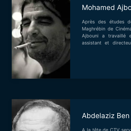
Mohamed Ajbo
Après des études de
Maghrébin de Ciném
Ajbouni a travaillé
assistant et directe
plusieurs p...
Abdelaziz Ben
A la tête de CTV ser