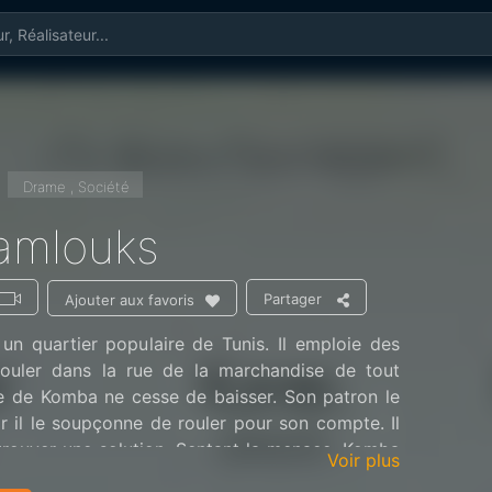
Drame , Société
amlouks
Partager
Ajouter aux favoris
un quartier populaire de Tunis. Il emploie des
ouler dans la rue de la marchandise de tout
te de Komba ne cesse de baisser. Son patron le
 il le soupçonne de rouler pour son compte. Il
trouver une solution. Sentant la menace, Komba
Voir plus
 d’autres enfants pour les injecter dans la rue.