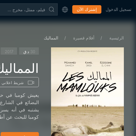
تسجيل الدخول
إشترك الآن
الرئيسية
أفلام قصيرة
المماليك
30 د.ق
2017
الممالي
شريط اعلاني
يعيش كومبا في حي
البضائع في الشارع.
يشتبه في أنه يسرق
كومبا للبحث عن أطف