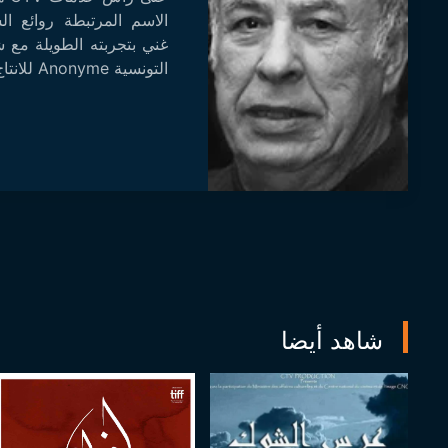
الاسم المرتبطة روائع الس
التونسية Anonyme للانتاج والتوسع السينما...
شاهد أيضا