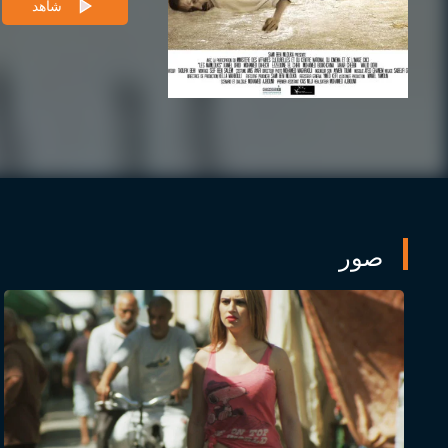
شاهد
صور