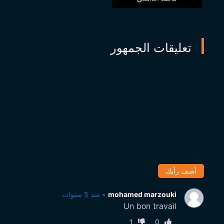
تعليقات الجمهور
أضف رأيك
mohamed marzouki
•
منذ 5 سنوات
Un bon travail
1
0