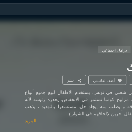
دراما , اجتماعي
ك
نشر
أضف لقائمتي
 شعبي في تونس. يستخدم الأطفال لبيع جميع أنواع
 مرابيح كومبا تستمر في الانخفاض. يحذره رئيسه لأنه
ه و يطلب منه إيجاد حل. مستشعرا بالتهديد ، يذهب
ال آخرين لإلحاقهم في الشوارع.
المزيد