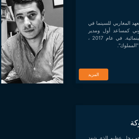
عهد المغاربي للسينما في
ني كمساعد أول ومدير
إنتاج في عدة مشاريع سينمائية. في عام 2017 ،
"المملوك".
المزيد
كة
 رأس خدمات CTV هو رجل عظيم الذي شهد