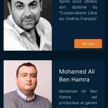
Après avoir obtenu
son diplôme du
"Conservatoire Libre
du Cinéma Français"
à Paris (section
Réalisation), Elyes
Baccar a travaillé
comme assistant
Voir plus
réalisateur sur
plusieu...
Mohamed Ali
Ben Hamra
Mohamed Ali Ben
Hamra est
producteur et gérant