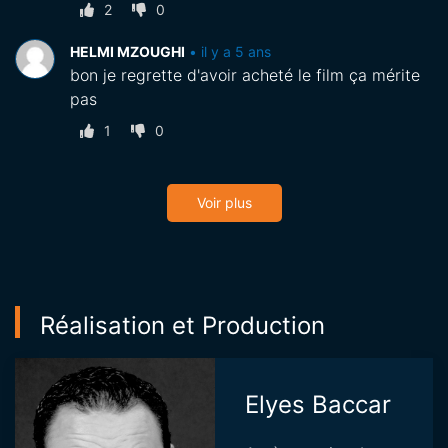
2
0
HELMI MZOUGHI
•
il y a 5 ans
bon je regrette d'avoir acheté le film ça mérite
pas
1
0
Voir plus
Réalisation et Production
Elyes Baccar