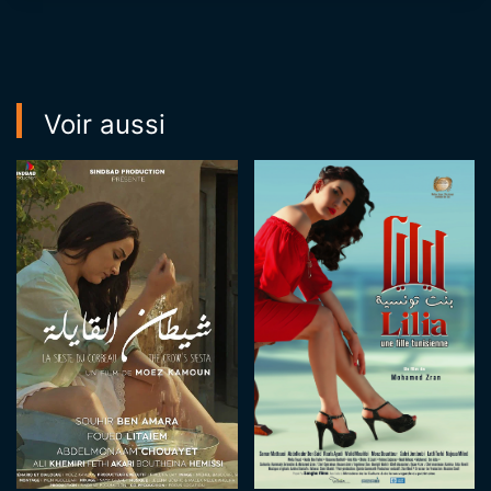
longs métrages,
notamment; THALA
MON AMOUR de
Meh...
Voir aussi