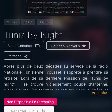
91 min
2017
Fiction
Tunis By Night
Bande annonce
Ajouter aux favoris
Partager
Après plus de deux décades au service de la radio
Nationale Tunisienne, Youssef s'apprête à prendre sa
retraite. Lors de sa dernière émission de "Tunis by
night", il se trouve vicieusement coupé d'antenne.
Alors qu’Amal (sa femme) se réfugie dans la prière et
Voir plus
Amine (le fils ainé) essaye de coller au mieux les
Non Disponible En Streaming
morceaux de sa famille; Aziza (la fille cadette) se voit
déconnectée du rythme et des valeurs de sa famille.
Regarder 3 USD