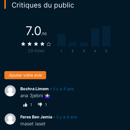
Critiques du public
7.0
/10
29
Votes
Ajouter votre avis
Bochra Limem
•
il y a 4 ans
ana 3jebni 🤷🏻‍♀️
1
1
Feres Ben Jemia
•
il y a 4 ans
maset laset