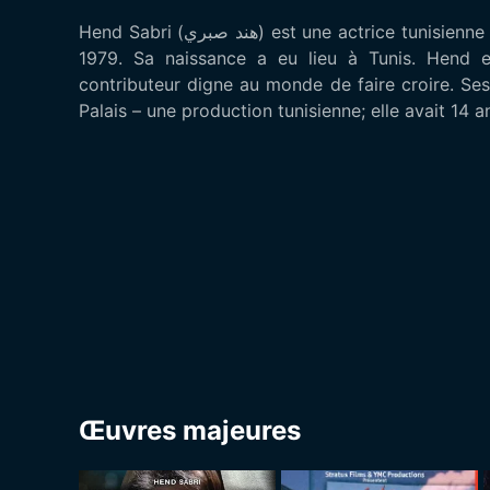
Hend Sabri (هند صبري) est une actrice tunisienne ainsi qu’un avocat formé, elle est née le 20 novembre
1979. Sa naissance a eu lieu à Tunis. Hend e
contributeur digne au monde de faire croire. Ses 
Palais – une production tunisienne; elle avait 14 a
Œuvres majeures