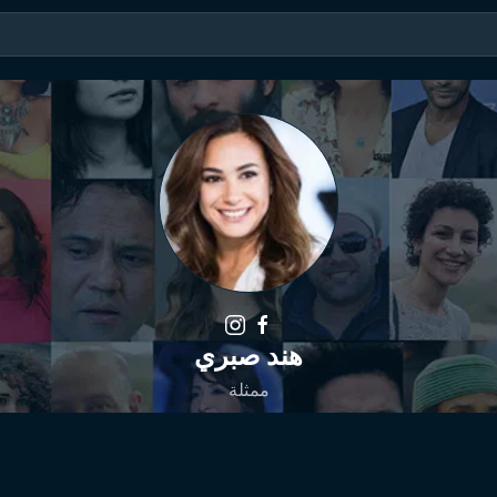
هند صبري
ممثلة