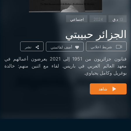
13 د.ق
2024
اجتماعي
الجزائر حبيبتي
شريط اعلاني
نشر
أضف لقائمتي
فنانون جزائريون من 1951 إلى 2021 يعرضون أعمالهم في
معهد العالم العربي في باريس. لقاء مع اثنين منهم: خالدة
بوغريل وكامل يحياوي.
شاهد