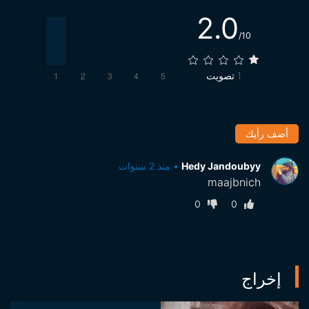
2.0
/10
1
تصويت
أضف رأيك
Hedy Jandoubyy
•
منذ 2 سنوات
maajbnich
0
0
إخراج