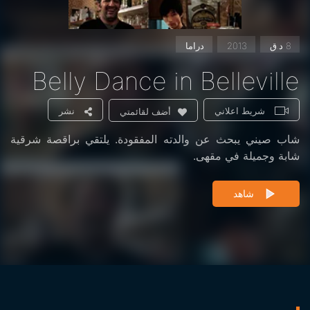
8 د.ق
2013
دراما
Belly Dance in Belleville
شريط اعلاني
نشر
أضف لقائمتي
شاب صيني يبحث عن والدته المفقودة. يلتقي براقصة شرقية
شابة وجميلة في مقهى.
شاهد