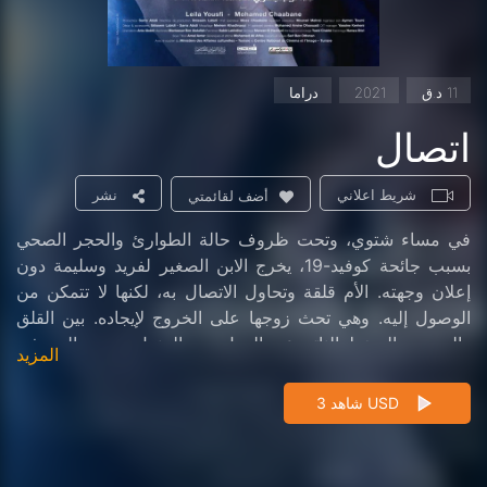
11 د.ق
2021
دراما
اتصال
شريط اعلاني
نشر
أضف لقائمتي
في مساء شتوي، وتحت ظروف حالة الطوارئ والحجر الصحي
بسبب جائحة كوفيد-19، يخرج الابن الصغير لفريد وسليمة دون
إعلان وجهته. الأم قلقة وتحاول الاتصال به، لكنها لا تتمكن من
الوصول إليه. وهي تحث زوجها على الخروج لإيجاده. بين القلق
والحبس والضغط الناتج عن العمل من المنزل، يصبح الجو في
المزيد
المنزل متوتراً. يشتد سوء الطقس وتُقطَع الكهرباء، وتتزايد حدة
التوتر وتتحول إلى مواجهة بين الأم والأب.
شاهد 3 USD