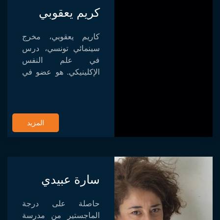
كريم يعقوبي
كاريم يعقوبي، مخرج
سينمائي تونسي، درس
في علم النفس
الإكلينيكي. هو عضو في
الاتحاد التونسي لصانعي
الأفلام الهواة منذ عام
1997. أسس منذ عام
2008 جمعية سينما
المزيد
المدينة. لديه عد...
سارة عبيدي
حاصلة على درجة
الماجستير من مدرسة