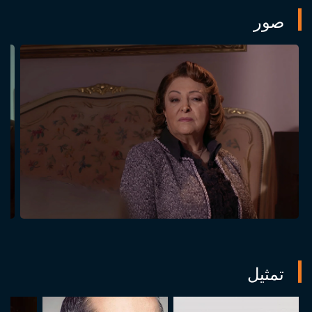
صور
تمثيل