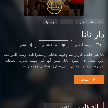
24 حلقة (25 د.ق)
2019
كوميديا
دار نانا
شريط اعلاني
نشر
أضف لقائمتي
نانا هي قائدة كاريزمية وقوية لعائلة أرستقراطية. زينة، المرافقة
التي تعمل في منزل نانا، تتبين أنها في مهمة سرية. تصطدم
بعزيزة، مديرة المنزل، التي تحاول إفشال مهمة زينة.
شاهد
الحلقات