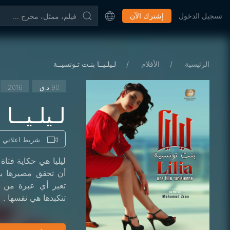
تسجيل الدخول
إشترك الآن
الرئيسية
الأفلام
لـيلـيــا بنـت تـونسيــة
90 د.ق
2016
لـيلـيــا
شريط اعلاني
تعير أي عبرة من الآ
تتكبدها هي نفسها .