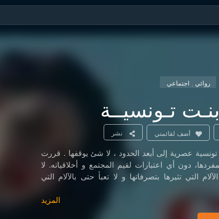
روائي , اجتماعي
 بنـت تـونسيــة
نشر
أضف لقائمتي
ليليا هي حكاية فتاة تونسية عصرية إلى أبعد الحدود ، لا شئ يوقفها . قررت
أن تحقق مصيرها بمفردها، دون أي اعتبارات لقيم المجتمع و أخلاقياته. لا
لام التي تثيرها بتصرفاتها و لا تعبأ حتى بالآلام التي
المزيد