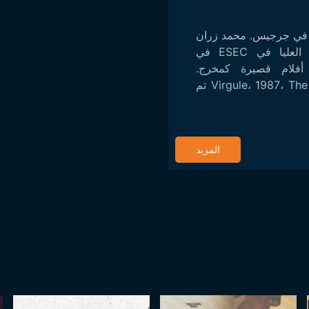
ن مواليد 23 أوت 1959 في جرجيس. محمد زران
يتابع دراساته السينمائية العليا في ESEC في
 أفلام قصيرة كمخرج.
Virgule، 1987، The Stone Breaker (1989) تم
المزيد