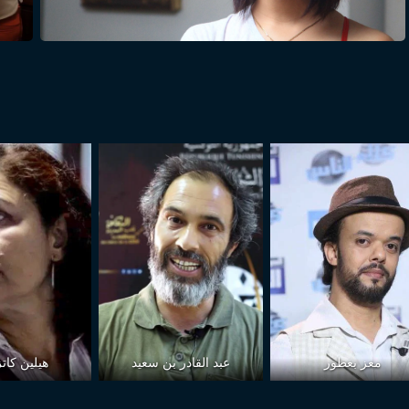
معز بعطور
عبد القادر بن سعيد
هيلين كات