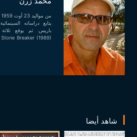
محمد زرن
م
باريس. ثم يوقع ثلاثة
اخ...
شاهد أيضا