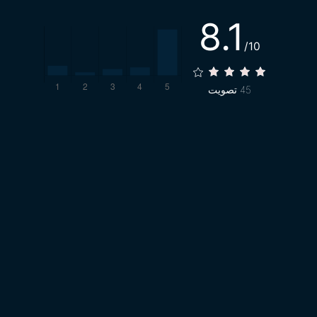
8.1
/10
45
تصويت