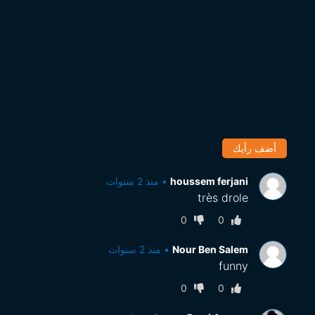
أضف رأيك
houssem ferjani
•
منذ 2 سنوات
très drole
0
0
Nour Ben Salem
•
منذ 2 سنوات
funny
0
0