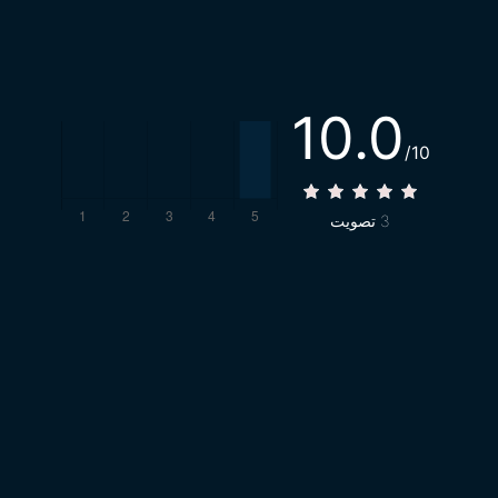
10.0
/10
3
تصويت