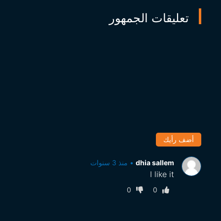
تعليقات الجمهور
أضف رأيك
dhia sallem
•
منذ 3 سنوات
I like it
0
0