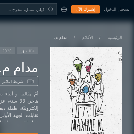
تسجيل الدخول
إشترك الآن
الرئيسية
الأفلام
مدام م.
104 د.ق
2020
مدام م.
شريط اعلاني
أمّ مثالية و أبناء 
هاجر، 33 سن
إلكترونيّة، طفلة دي
فمأساة ... بين الظا
المكبوت... خيوط مخبّ