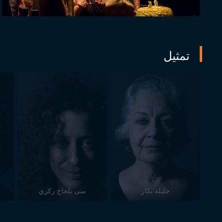
تمثيل
جليلة بكار
منى بلحاج زكري