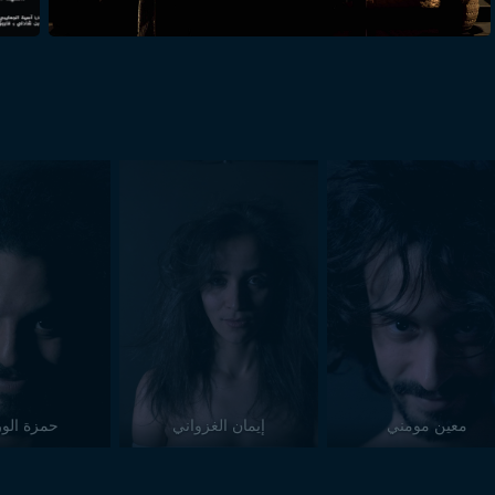
معين مومني
إيمان الغزواني
حمزة الور