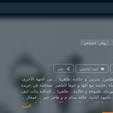
روائي , اجتماعي
نشر
أضف لقائمتي
نظيّفين، متربين و خدّامة ظاهريا ... من الجهة الأخرى،
ة، عزباء ,عايشة مع أمّها و خوها الصّغير. صحافيّة في جريدة
ڤورديّة، طموحة و خدّامة… ظاهريا ... الحكاية بدات كيف
تقابلت الجهة الأولى بالجهة الثانية. عائلة مدام م و هاجر خبر ... فمقال ...
هر و الواقع... بين الحقيقة و الزّيف... بين المكشوف و
المزيد
لة ... صعيب تحلّها...