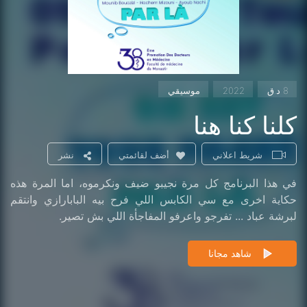
8 د.ق
2022
موسيقي
كلنا كنا هنا
شريط اعلاني
نشر
أضف لقائمتي
في هذا البرنامج كل مرة نجيبو ضيف ونكرموه، اما المرة هذه
حكاية اخرى مع سي الكابس اللي فرح بيه البابارازي وانتقم
لبرشة عباد ... تفرجو واعرفو المفاجأة اللي بش تصير.
شاهد مجانا