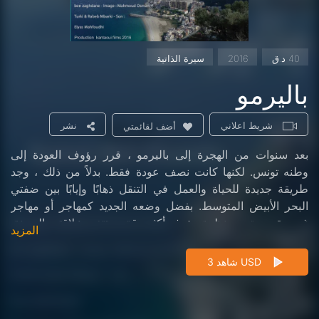
40 د.ق
2016
سيرة الذاتية
باليرمو
شريط اعلاني
نشر
أضف لقائمتي
بعد سنوات من الهجرة إلى باليرمو ، قرر رؤوف العودة إلى
وطنه تونس. لكنها كانت نصف عودة فقط. بدلاً من ذلك ، وجد
طريقة جديدة للحياة والعمل في التنقل ذهابًا وإيابًا بين ضفتي
البحر الأبيض المتوسط. بفضل وضعه الجديد كمهاجر أو مهاجر
غير مقيم ، تصبح نظرة رؤوف أكثر دقة ، وتتغير علاقته بالمدينة.
المزيد
يصبح فضوليًا وحساسًا بألوان مدينة باليرمو وثراء تاريخها
وتناقضات نسيجها الحضري. لكن الأهم من ذلك ، أن المهاجر
شاهد 3 USD
ينظر إلى نفسه في المرآة أن وضع السكان المهاجرين في
باليرمو يتحمله. وهنا يكتشف ، لدهشته الكبيرة ، أن حاضر
باليرمو لا يمكن فهمه إلا من خلال النظر إلى ماضيه وتاريخه. في