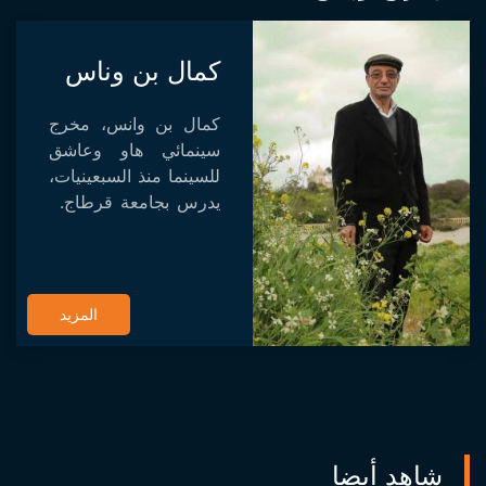
كمال بن وناس
كمال بن وانس، مخرج
سينمائي هاو وعاشق
للسينما منذ السبعينيات،
يدرس بجامعة قرطاج.
له عدة مقالات حول
السينما وكان رئيس
الجمعية التونسية
لتشجيع النقد السينمائي
المزيد
(ATPCC) إلى م...
شاهد أيضا