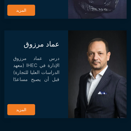
بمنوبة ، وفي عام 2003
أخرج أول فيلم قصير له
المزيد
بعنوان "...
عماد مرزوق
درس عماد مرزوق
الإدارة في IHEC (معهد
الدراسات العليا للتجارة)
قبل أن يصبح مساعدًا
في مسلسل "شمس
عليك" الذي من خلاله
يتواصل مع زميله نجيب
بلخادي ، المخرج. حقق
المزيد
المسلسل نجاح...