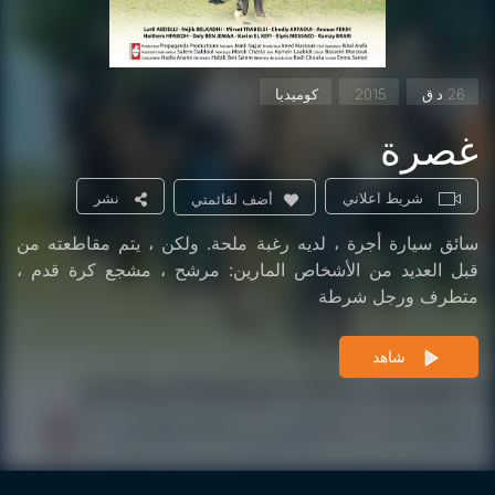
26 د.ق
2015
كوميديا
غصرة
شريط اعلاني
نشر
أضف لقائمتي
سائق سيارة أجرة ، لديه رغبة ملحة. ولكن ، يتم مقاطعته من
قبل العديد من الأشخاص المارين: مرشح ، مشجع كرة قدم ،
متطرف ورجل شرطة
شاهد