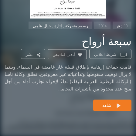
10 د.ق
2014
رسوم متحركة , إثارة , خيال علمي
سبعة أرواح
شريط اعلاني
نشر
أضف لقائمتي
قامت جماعة إرهابية بإطلاق قنبلة غاز غامضة في السماء. وبينما
لا يزال توقيت سقوطها وتداعياته غير معروفين، تطلق وكالة ناسا
(الوكالة الوطنية العربية للبقاء) نداءً لإجراء تجارب أداء من أجل
منح عدد محدود من تأشيرات النجاة...
شاهد