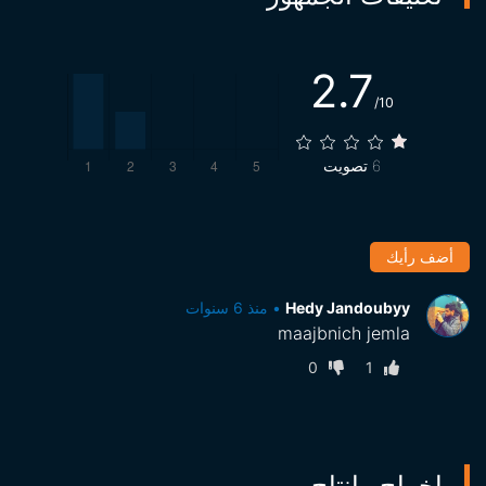
2.7
/10
6
تصويت
أضف رأيك
Hedy Jandoubyy
•
منذ 6 سنوات
maajbnich jemla
0
1
إخراج وإنتاج