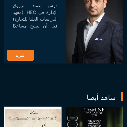
درس عماد مرزوق
الإدارة في IHEC (معهد
الدراسات العليا للتجارة)
قبل أن يصبح مساعدًا
في مسلسل "شمس
عليك" الذي من خلاله
يتواصل مع زميله نجيب
بلخادي ، المخرج. حقق
المزيد
المسلسل نجاح...
شاهد أيضا