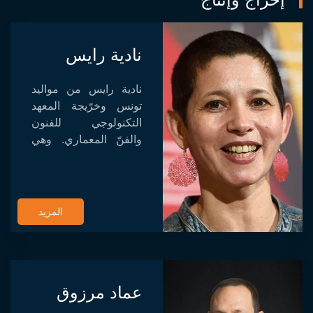
نادية رايس
نادية رايس من مواليد
تونس وخرّيجة المعهد
التكنولوجي للفنون
والفنّ المعماري. وهي
مصمّمة ومنشّطة 2 د.
أنجزت أشرطة قصيرة
في الرسوم المتحرّكة
المزيد
عماد مرزوق