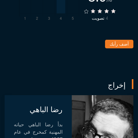
/10
4
تصويت
أضف رأيك
إخراج
رضا الباهي
بدأ رضا الباهي حياته
المهنية كمخرج في عام