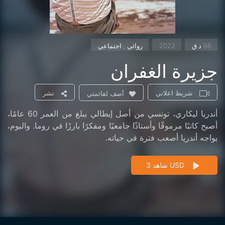
86 د.ق
2022
روائي , اجتماعي
جزيرة الغفران
شريط اعلاني
نشر
أضف لقائمتي
أندريا ليكاري، تونسي من أصل إيطالي يبلغ من العمر 60 عامًا،
أصبح كاتبًا مرموقًا وأستاذًا جامعيًا ومفكرًا بارزًا في روما. واليوم،
يواجه أندريا أصعب فترة في حياته.
شاهد 3 USD