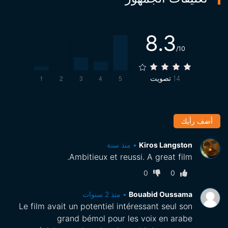
8.3
/10
14
تصويت
أضف رأيك
Kiros Langston
•
منذ سنة
Ambitieux et reussi. A great film.
0
0
Bouabid Oussama
•
منذ 2 سنوات
Le film avait un potentiel intéressant seul son
grand bémol pour les voix en arabe