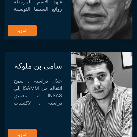
شهد الاسم المرتبطة
روائع السينما التونسية
والدولية. غني بتجربته
الطويلة مع شركة
المزيد
SATPEC (الشركة
التونسية Anonyme
للانتاج والتوسع
السينما...
سامي بن ملوكة
خلال دراسته ، سمح
انتقاله من ISAMM إلى
INSAS له بتعميق
دراسته ، لاكتساب
المزيد من المعرفة من
الناحية النظرية
والعملية. بعد الانتهاء من
دراسته في INSAS في
المزيد