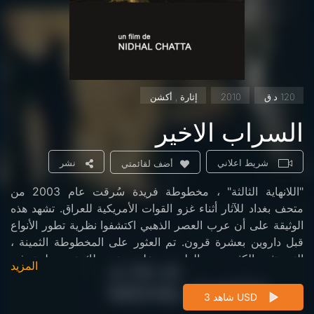
120 د.ق
2010
إثارة , أكشن
السراب الاخير
شريط اعلاني
نشر
أضف لقائمتي
"اللانهاية الثالثة" ، مخطوطة فريدة سُرقت عام 2003 من
متحف بغداد للآثار أثناء غزو القوات الأمريكية للعراق. تشهد هذه
الوثيقة على أن عرب العصر الذهبي اكتشفوا نظرية تطور الأنواع
قبل داروين بعشرة قرون. تم العثور على المخطوطة الثمينة ،
التي تثير الكثير من الطمع ، على متن طائرة محطمة في
المزيد
الصحراء التونسية. خمس شخصيات ، سيواجهون بعضهم البعض
في مبارزة بين الأشقاء.
شاهد 3 USD