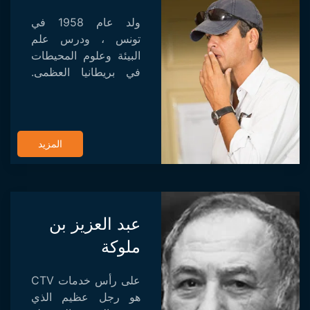
ولد عام 1958 في
تونس ، ودرس علم
البيئة وعلوم المحيطات
في بريطانيا العظمى.
عمل لفترة وجيزة في
البي بي سي وصوّر عدة
أفلام قصيرة تحت الماء.
نضال شاتا شغوف
المزيد
بالصحاري والمحيطات...
عبد العزيز بن
ملوكة
على رأس خدمات CTV
هو رجل عظيم الذي