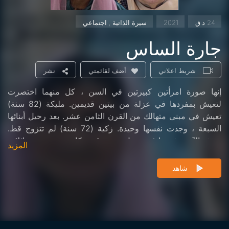
24 د.ق
2021
سيرة الذاتية , اجتماعي
جارة الساس
شريط اعلاني
نشر
أضف لقائمتي
إنها صورة امرأتين كبيرتين في السن ، كل منهما اختصرت
لتعيش بمفردها في عزلة من بيتين قديمين. مليكة (82 سنة)
تعيش في مبنى متهالك من القرن الثامن عشر. بعد رحيل أبنائها
السبعة ، وجدت نفسها وحيدة. زكية (72 سنة) لم تتزوج قط.
تعيش الآن بمفردها في منزل عربي قديم كان يؤوي عدة عائلات
المزيد
على مدى قرنين من الزمان ، عندما كان الجميع ، والأخوات
والأخوة وأبناء العم ، يفضلون العيش في مكان آخر وتحرير
شاهد
أنفسهم من اختلاط منزل أجدادهم ، بما يتعارض مع قيم حياة
عصرية. مليكة وزكية جاران. الليل يجمعهم. يقدم الجيران
لبعضهما البعض دردشة بعد يوم يقضيهما في أعمال منزلية لا
نهاية لها دون أي استخدام منزلي حقيقي ، إن لم يكن لقتل
الوقت ودرء عذاب الملل.