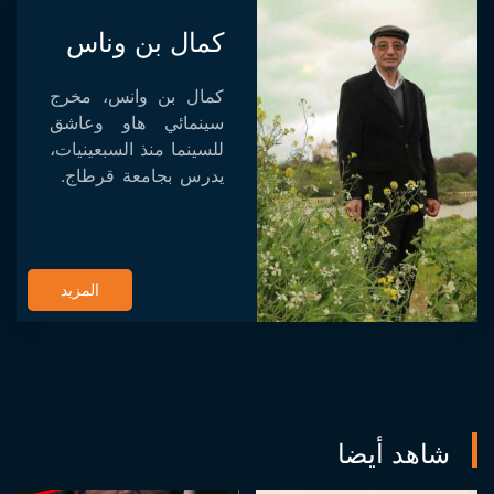
كمال بن وناس
كمال بن وانس، مخرج
سينمائي هاو وعاشق
للسينما منذ السبعينيات،
يدرس بجامعة قرطاج.
له عدة مقالات حول
السينما وكان رئيس
الجمعية التونسية
لتشجيع النقد السينمائي
المزيد
(ATPCC) إلى م...
شاهد أيضا