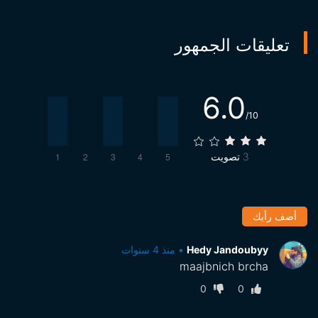
تعليقات الجمهور
6.0
/10
3
تصويت
أضف رأيك
Hedy Jandoubyy
•
منذ 4 سنوات
maajbnich brcha
0
0