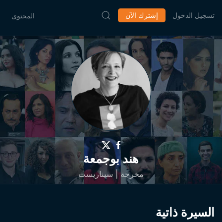
تسجيل الدخول
إشترك الآن
المحتوى
هند بوجمعة
مخرجة | سيناريست
السيرة ذاتية