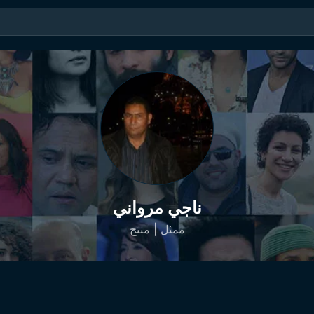
ناجي مرواني
ممثل | منتج