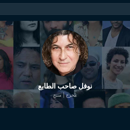
نوفل صاحب الطابع
مخرج | منتج