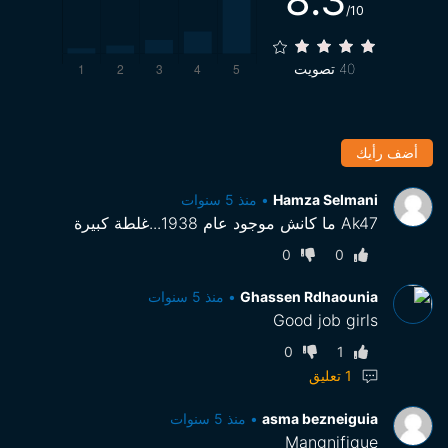
8.3
/10
40
تصويت
أضف رأيك
Hamza Selmani
•
منذ 5 سنوات
Ak47 ما كانش موجود عام 1938...غلطة كبيرة
0
0
Ghassen Rdhaounia
•
منذ 5 سنوات
Good job girls
0
1
1
تعليق
asma bezneiguia
•
منذ 5 سنوات
Mangnifique