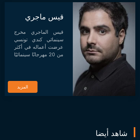
قيس ماجري
قيس الماجري مخرج
سينمائي كندي تونسي
عرضت أعماله في أكثر
من 20 مهرجانًا سينمائيًا
خلال العقد الماضي.
أكسبه أسلوبه الإخراجي
المميز شهرة عالمية ،
أبرزها فيلمه الراقص
المزيد
المعاصر...
شاهد أيضا