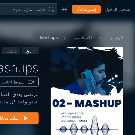
تسجيل الدخول
إشترك الآن
الرئيسية
أفلام قصيرة
Mashups
7 د.ق
2022
ashups
شريط اعلاني
مرتضى يعدي الصباح
تفيقو وقعد كل ما ي
شاهد مجانا