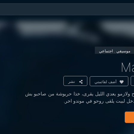
موسيقي , اجتماعي
M
نشر
أضف لقائمتي
 ولازمو يعدي الليل يقرى، خذا حربوشة من صاحبو بش
دخل لبيت يلقى روحو في موندو اخر.