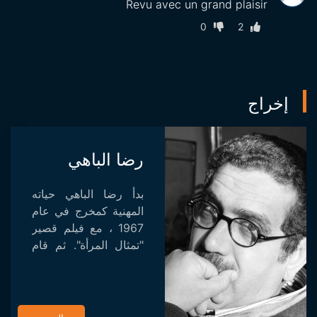
Revu avec un grand plaisir
0
2
إخراج
رضا الباهي
بدأ رضا الباهي حياته
المهنية كمخرج في عام
1967 ، مع فيلم قصير
"تمثال المرأة". ثم قام
التونسي بإخراج Soleil
des hyènes (1975) و
Les Anges (1983) ،
وكلاهما تم عرضهما في