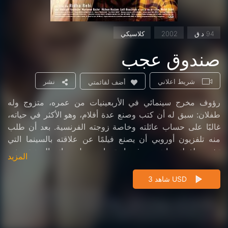
94 د.ق
2002
كلاسيكي
صندوق عجب
شريط اعلاني
نشر
أضف لقائمتي
رؤوف مخرج سينمائي في الأربعينيات من عمره، متزوج وله
طفلان: سبق له أن كتب وصنع عدة أفلام، وهو الأكثر في حياته،
غالبًا على حساب عائلته وخاصة زوجته الفرنسية. بعد أن طلب
منه تلفزيون أوروبي أن يصنع فيلمًا عن علاقته بالسينما التي
تشبه طفولته، انغمس في استجواب حول حياته المهنية وعن
المزيد
نفسه ...
شاهد 3 USD