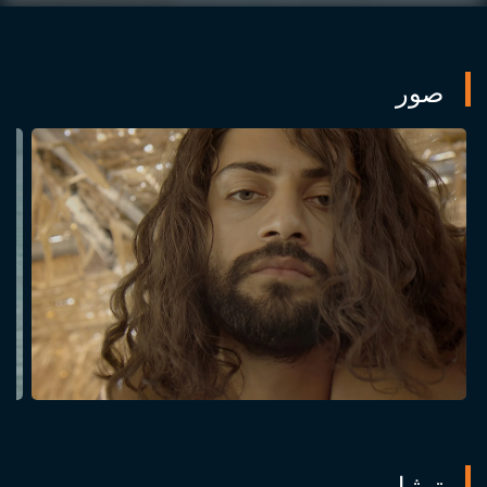
صور
تمثيل