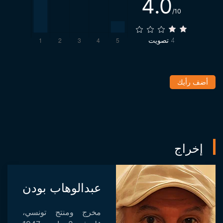
4.0
/10
4
تصويت
أضف رأيك
إخراج
عبدالوهاب بودن
مخرج ومنتج تونسي،