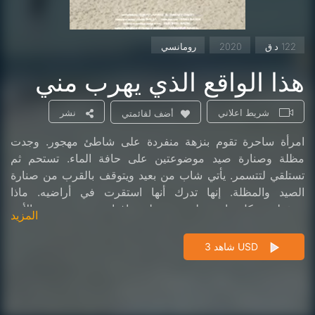
122 د.ق
2020
رومانسي
هذا الواقع الذي يهرب مني
شريط اعلاني
نشر
أضف لقائمتي
امرأة ساحرة تقوم بنزهة منفردة على شاطئ مهجور. وجدت
مظلة وصنارة صيد موضوعتين على حافة الماء. تستحم ثم
تستلقي لتتسمر. يأتي شاب من بعيد ويتوقف بالقرب من صنارة
الصيد والمظلة. إنها تدرك أنها استقرت في أراضيه. ماذا
سيفعلون، كل واحد على حدة، ليتم إغواؤهم. ينتهي بهم الأمر
المزيد
بقضاء ليلة في المقصورة عند غروب الشمس.
شاهد 3 USD