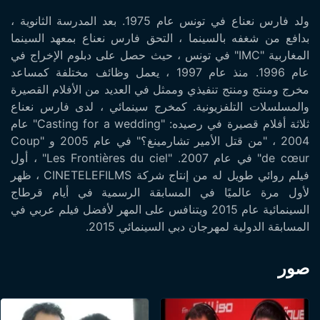
ولد فارس نعناع في تونس عام 1975. بعد المدرسة الثانوية ،
بدافع من شغفه بالسينما ، التحق فارس نعناع بمعهد السينما
المغاربية "IMC" في تونس ، حيث حصل على دبلوم الإخراج في
عام 1996. منذ عام 1997 ، يعمل وظائف مختلفة كمساعد
مخرج ومنتج ومنتج تنفيذي وممثل في العديد من الأفلام القصيرة
والمسلسلات التلفزيونية. كمخرج سينمائي ، لدى فارس نعناع
ثلاثة أفلام قصيرة في رصيده: "Casting for a wedding" عام
2004 ، "من قتل الأمير تشارمينغ؟" في عام 2005 و "Coup
de cœur" في عام 2007. "Les Frontières du ciel" ، أول
فيلم روائي طويل له من إنتاج شركة CINETELEFILMS ، ظهر
لأول مرة عالميًا في المسابقة الرسمية في أيام قرطاج
السينمائية عام 2015 ويتنافس على المهر لأفضل فيلم عربي في
المسابقة الدولية لمهرجان دبي السينمائي 2015.
صور