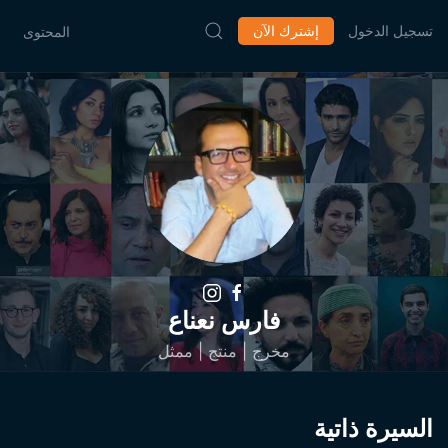
تسجيل الدخول
إشترك الآن
المحتوى
فارس نعناع
مخرج | منتج | ممثل
السيرة ذاتية