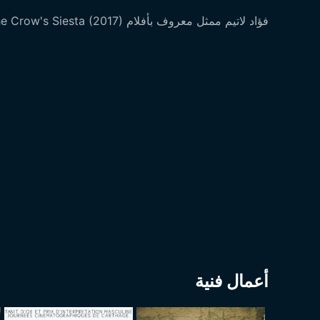
فؤاد لاتيم ممثل معروف بأفلام The Crow's Siesta (2017) و Making Of (2006) و House of صدام (2008).
أعمال فنية