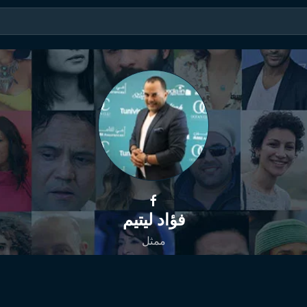
فؤاد ليتيم
ممثل