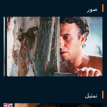
صور
تمثيل