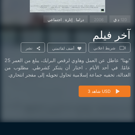
120 د.ق
2006
دراما , إثارة , اجتماعي
آخر فيلم
شريط اعلاني
نشر
أضف لقائمتي
"بهتا" عاطل عن العمل وهاوي لرقص البرايك، يبلغ من العمر 25
عامًا. في أحد الأيام ، اختار أن يتنكر كشرطي. مطلوب من
العدالة، تخفيه جماعة إسلامية تحاول تحويله إلى مفجر انتحاري.
شاهد 3 USD