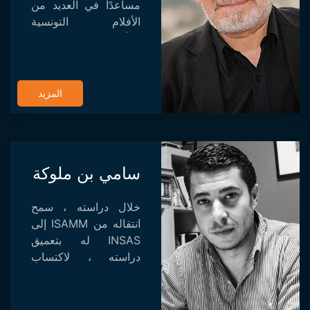
مساعدًا في العديد من
الأفلام التونسية
والأجنبية، وكتب
سيناريوهات وحوارات
العديد من الأفلام
التونسية. بدأت مسيرته
المزيد
بفيلم ريح السد ال...
سامي بن ملوكة
خلال دراسته ، سمح
انتقاله من ISAMM إلى
INSAS له بتعميق
دراسته ، لاكتساب
المزيد من المعرفة من
الناحية النظرية
والعملية. بعد الانتهاء من