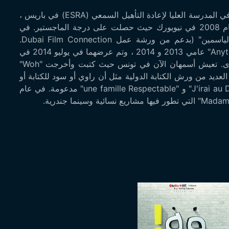
ولدت في 25 أكتوبر 1982 في باريس (فرنسا) ، وتدربت في المدرسة العليا لإعادة التأهيل السمعي (ESRA) في باريس ،
أخرجت أسمهان لحمر الفيلم القصير "على قبرك" في عام 2008 في نيويورك حيث حصلت على درجة الماجستير. في
الإنتاج السمعي البصري. كتبت سيناريو الفيلم الروائي "الياسمين" (بدعم من ورشة عمل Dubai Film Connection.
أخرجت أسمهان الفيلمين القصيرين "RAINBOW" و "Anything" عامي 2013 و 2014 ، وتم عرضهما في يوليو 2014 في
Cycle. "Rares & Tunisiens" وفي مهرجانات دولية أخرى. تعيش أسمهان الآن في تونس حيث كتبت وأخرجت "Woh"
ونسي. تحضر العديد من ورش الكتابة الدولية مثل أن راوي أو سود للكتابة أو
ميد فيلم فاكتوري أو مشاريعها السينمائية الطويلة "J'irai au Diable" و "une famille Respectable" مدعومة. في عام