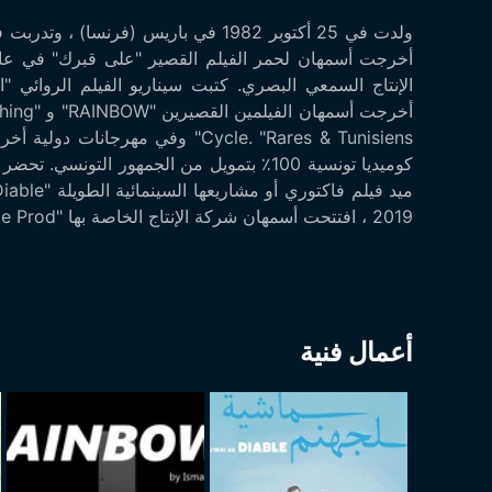
كوميديا ​​تونسية 100٪ بتمويل من الجمهور الت
2019 ، افتتحت أسمهان شركة الإنتاج الخاصة بها "Madame Prod" التي تطور فيها مشاريع نسائية وسينما جندرية.
أعمال فنية