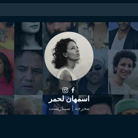
اسمهان لحمر
مخرجة | سيناريست