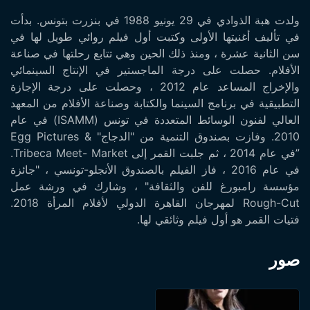
ولدت هبة الذوادي في 29 يونيو 1988 في بنزرت بتونس. بدأت
في تأليف أغنيتها الأولى وكتبت أول فيلم روائي طويل لها في
سن الثانية عشرة ، ومنذ ذلك الحين وهي تتابع رحلتها في صناعة
الأفلام. حصلت على درجة الماجستير في الإنتاج السينمائي
والإخراج المساعد عام 2012 ، وحصلت على درجة الإجازة
التطبيقية في برنامج السينما والكتابة وصناعة الأفلام من المعهد
العالي لفنون الوسائط المتعددة في تونس (ISAMM) في عام
2010. وفازت بصندوق التنمية من "الدجاج" & Egg Pictures
”في عام 2014 ، ثم جلبت القمر إلى Tribeca Meet- Market.
في عام 2016 ، فاز الفيلم بالصندوق الأنجلو-تونسي ، "جائزة
مؤسسة رامبورغ للفن والثقافة" ، وشارك في ورشة عمل
Rough-Cut لمهرجان القاهرة الدولي لأفلام المرأة 2018.
فتيات القمر هو أول فيلم وثائقي لها.
صور