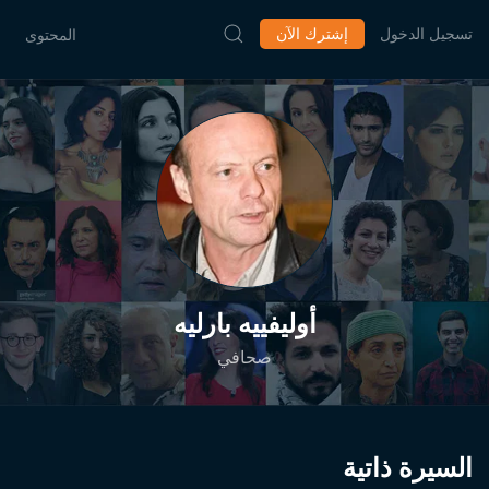
تسجيل الدخول
إشترك الآن
المحتوى
أوليفييه بارليه
صحافي
السيرة ذاتية