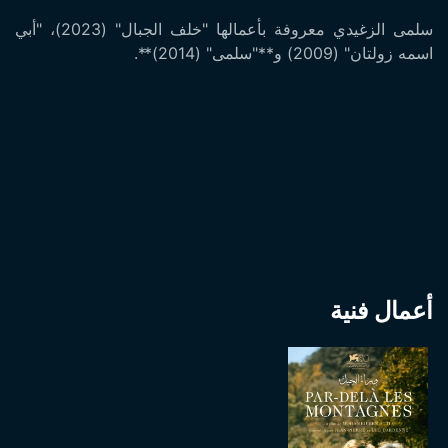
سلمى الزغيدي معروفة بأعمالها "خلف الجبال" (2023)، "أبي
اسمه زولتان" (2009) و**"سلمى" (2014)**.
أعمال فنية