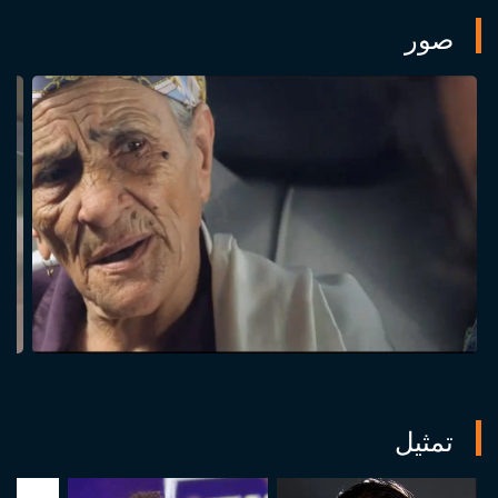
صور
تمثيل