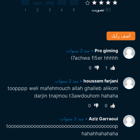
63
تصويت
أضف رأيك
‪Pro giming‬‏
•
منذ 2 سنوات
l7achwa fl5er hhhhh
0
1
houssem ferjani
•
منذ 2 سنوات
toopppp weli mafehmouch allah ghalleb alikom
darjin tnajmou t3awdouhom hahaha
0
0
Aziz Garraoui
•
منذ 3 سنوات
toooooooooooooooooooooooooooooooooooooop
hahahhahahaha