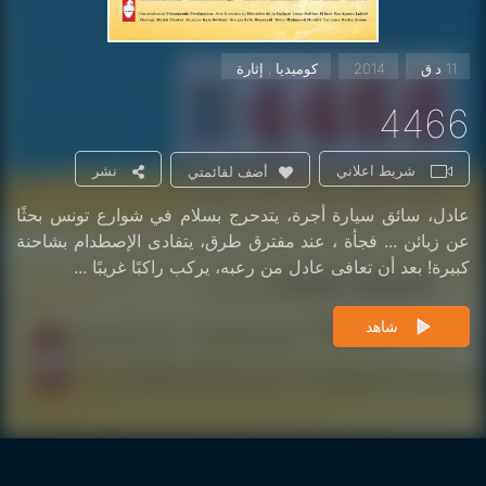
11 د.ق
2014
كوميديا , إثارة
4466
شريط اعلاني
نشر
أضف لقائمتي
عادل، سائق سيارة أجرة، يتدحرج بسلام في شوارع تونس بحثًا
عن زبائن ... فجأة ، عند مفترق طرق، يتفادى الإصطدام بشاحنة
كبيرة! بعد أن تعافى عادل من رعبه، يركب راكبًا غريبًا ...
شاهد