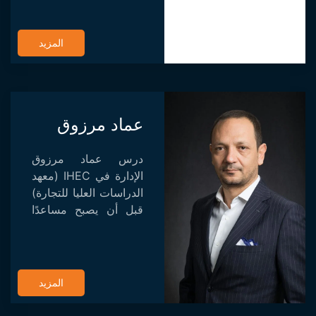
المزيد
عماد مرزوق
درس عماد مرزوق
الإدارة في IHEC (معهد
الدراسات العليا للتجارة)
قبل أن يصبح مساعدًا
في مسلسل "شمس
عليك" الذي من خلاله
يتواصل مع زميله نجيب
بلخادي ، المخرج. حقق
المزيد
المسلسل نجاح...